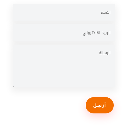
أرسِل